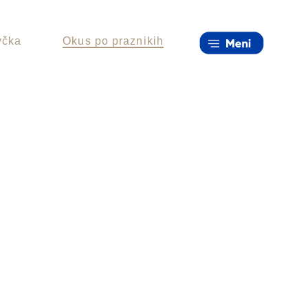
včka
Okus po praznikih