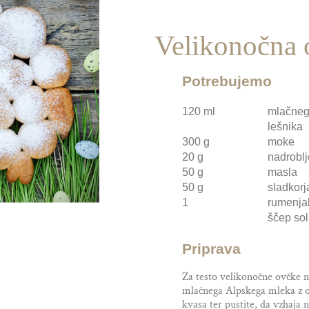
Velikonočna 
Potrebujemo
120 ml
mlačneg
lešnika
300 g
moke
20 g
nadrobl
50 g
masla
50 g
sladkorj
1
rumenja
ščep sol
Priprava
Za testo velikonočne ovčke 
mlačnega Alpskega mleka z o
kvasa ter pustite, da vzhaja