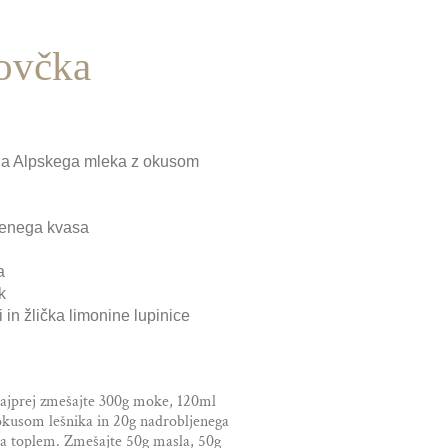
ovčka
a Alpskega mleka z okusom
jenega kvasa
a
k
i in žlička limonine lupinice
najprej zmešajte 300g moke, 120ml
kusom lešnika in 20g nadrobljenega
 na toplem. Zmešajte 50g masla, 50g